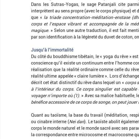
Dans les Sutras-Yogas, le sage Patanjali cite parmi 
interprètent au sens propre (avec le corps physique) et d’
que « 
la triade concentration-méditation-enstase (dh
corps et l’espace vibrant et accompagnée de la médi
magique.
 » Selon une autre traduction, il est fait men
par son identification à la légèreté du duvet de coton, o
Jusqu’à l’immortalité
Du côté du bouddhisme tibétain, le « yoga du rêve » est
conscience qu’il existe un continuum entre l’homme cons
réalisation que la réalité ordinaire comme celle du rêve
réalité ultime appelée « claire lumière ». Lors d’échang
décrit cet état distinctif du rêve dans lequel un « 
corps s
à l’intérieur du corps. Ce corps singulier est capable
voyager n’importe où (1)
. » Avec sa malice habituelle, l
bénéfice accessoire de ce corps de songe, on peut jouer l
Quant au taoïsme, la base du travail (méditation, respir
ou cinabre interne (
Nei dan
). Le taoïste abolit égalemen
corps le monde naturel et le monde sacré avec ses paradi
la correspondance entre microcosme et macrocosme qui s