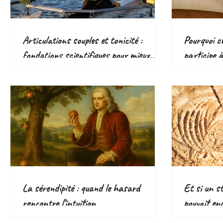
Articulations souples et tonicité :
Pourquoi ch
fondations scientifiques pour mieux
participe 
bouger
responsabl
écologique
La sérendipité : quand le hasard
Et si un s
rencontre l’intuition
pouvait en