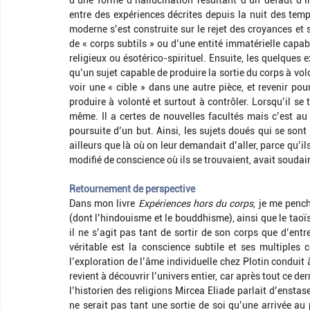
d’une forme d’hallucination résultant d’un défaut d’i
entre des expériences décrites depuis la nuit des temps
moderne s’est construite sur le rejet des croyances et s
de « corps subtils » ou d’une entité immatérielle capabl
religieux ou ésotérico-spirituel. Ensuite, les quelques
qu’un sujet capable de produire la sortie du corps à volo
voir une « cible » dans une autre pièce, et revenir pour
produire à volonté et surtout à contrôler. Lorsqu’il se t
même. Il a certes de nouvelles facultés mais c’est au 
poursuite d’un but. Ainsi, les sujets doués qui se sont
ailleurs que là où on leur demandait d’aller, parce qu’il
modifié de conscience où ils se trouvaient, avait soudain
Retournement de perspective
Dans mon livre 
Expériences hors du corps
, je me penc
(dont l’hindouisme et le bouddhisme), ainsi que le taoïs
il ne s’agit pas tant de sortir de son corps que d’entr
véritable est la conscience subtile et ses multiples
l’exploration de l’âme individuelle chez Plotin conduit à
revient à découvrir l’univers entier, car après tout ce der
l’historien des religions Mircea Eliade parlait d’enstas
ne serait pas tant une sortie de soi qu’une arrivée au