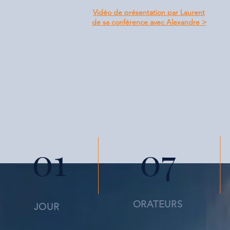
Vidéo de présentation par Laurent
de sa conférence avec Alexandre
>
01
07
ORATEURS
JOUR