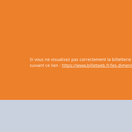
Si vous ne visualisez pas correctement la billetteri
suivant ce lien :
https://www.billetweb.fr/les-dimens