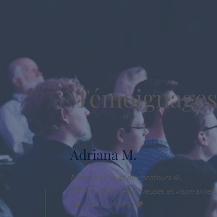
Témoignages
Adriana M.
Merci à vous et aux orateurs
🙏
Des personnes lumineuses et inspirantes 
ouvrent le chemin
🧡