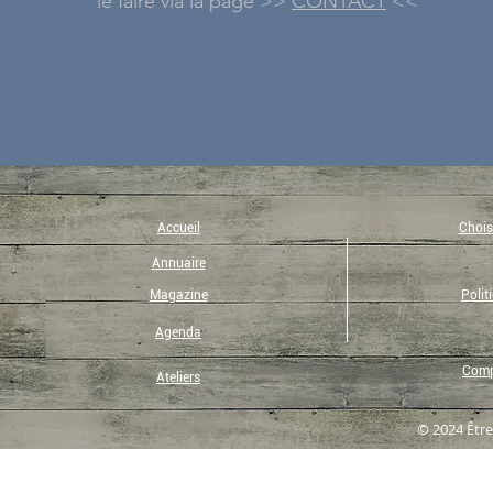
le faire via la page >>
CONTACT
<<
Accueil
Choisi
Annuaire
Magazine
Polit
Agenda
Compt
Ateliers
© 2024 Être