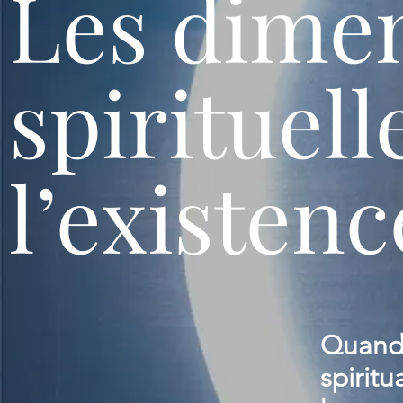
Les dime
spirituell
l’existenc
Quand
spirit