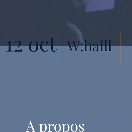
12 oct
W:halll
A propos