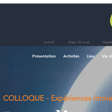
Accueil
Stage été 2026
Magaz
Présentation
Activités
Lieu
Vie 
COLLOQUE - Expériences Immer