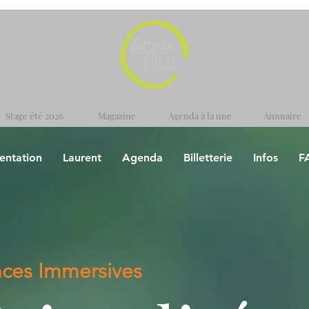
Stage été 2026
Magazine
Agenda à la une
Annuaire
entation
Laurent
Agenda
Billetterie
Infos
F
nces Immersives