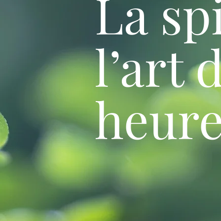
La spi
l’art 
heur