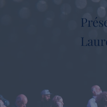
Prése
Laur