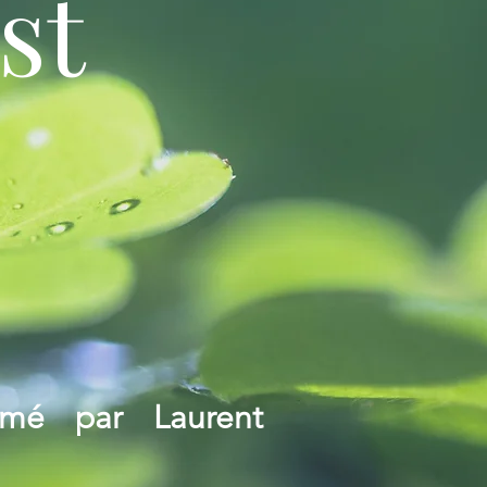
st
imé par Laurent