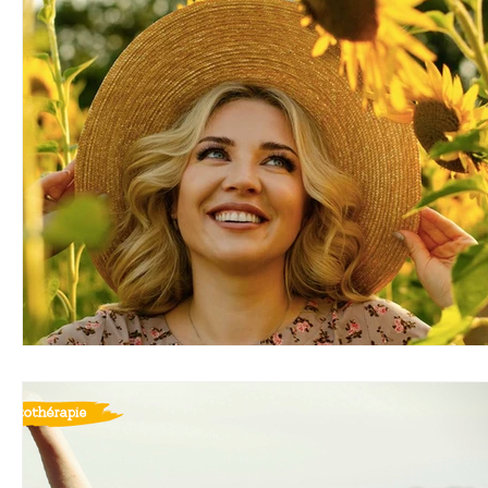
Bio
Coup de coeur
Eco-tourisme
Recette
Yoga
Immunité
Musique
Philosophie
Eveil et Présence
Micronutrition
Art de vivre