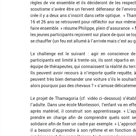
règles de vie ensemble et ils décideront de les respect
scoutisme s’avère être un fervent défenseur de l’envi
crée il y a deux ans s’inscrit dans cette optique.  « Th
16 et 26 ans se retrouvent pour réfléchir sur eux-mêmes,
faire ensemble. » résume Philippe, plein d’assurance. « Mai
les jeunes participants reçoivent sur place de quoi se loger
se chauffer (un feu est allumé à l’arrivée mais c’est au g
Le challenge est le suivant : agir en conscience d
participants est limité à trente-six, ils sont répartis 
équipe de thérapeutes, qui connaissent la réalité du terra
Ils peuvent avoir recours à n’importe quelle requête, à
peuvent très bien demander une voiture s’ils le souhait
alors pourquoi pas des chevaux ? » s’amuse délicatemen
Le projet de Thamagoria (cf. vidéo ci-dessous) s’étab
l’adulte. Dans une école Montessori, l'enfant va en effet
après matériel, il construit son apprentissage. « L’ap
prendre en charge afin de comprendre quels sont ses
solidaire afin de fixer un cadre par exemple. » L’appro
il a besoin d’apprendre à son rythme et en fonction de 