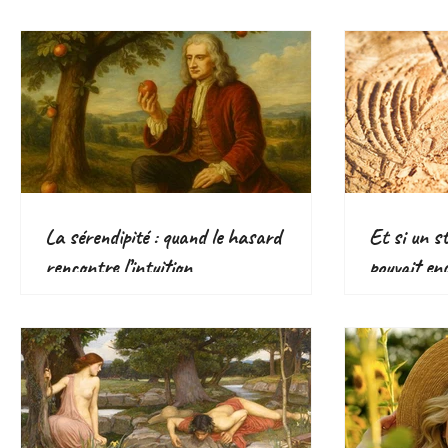
bouger
responsabl
écologique
La sérendipité : quand le hasard
Et si un s
rencontre l’intuition
pouvait en