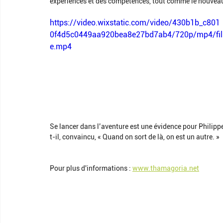
expériences et des compétences, tout comme le nouve
https://video.wixstatic.com/video/430b1b_c801
0f4d5c0449aa920bea8e27bd7ab4/720p/mp4/fil
e.mp4
Se lancer dans l’aventure est une évidence pour Philippe,
t-il, convaincu, « Quand on sort de là, on est un autre. »
Pour plus d'informations : 
www.thamagoria.net