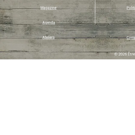
Magazine
Polit
Agenda
Ateliers
Compt
© 2026 Être