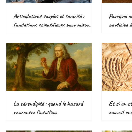
Articulations souples et tonicité :
Pourquoi ch
fondations scientifiques pour mieux
participe 
bouger
responsabl
écologique
La sérendipité : quand le hasard
Et si un s
rencontre l’intuition
pouvait en