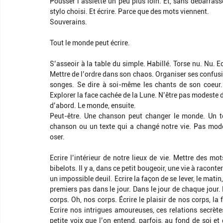
Pousser l’assiette un peu plus loin. Et, sans débarrasser
stylo choisi. Et écrire. Parce que des mots viennent.
Souverains.
Tout le monde peut écrire.
S’asseoir à la table du simple. Habillé. Torse nu. Nu. Ec
Mettre de l’ordre dans son chaos. Organiser ses confusio
songes. Se dire à soi-même les chants de son coeur. 
Explorer la face cachée de la Lune. N’être pas modeste 
d’abord. Le monde, ensuite.
Peut-être. Une chanson peut changer le monde. Un t
chanson ou un texte qui a changé notre vie. Pas modest
oser.
Ecrire l’intérieur de notre lieux de vie. Mettre des mo
bibelots. Il y a, dans ce petit bougeoir, une vie à raconter
un impossible deuil. Ecrire la façon de se lever, le mati
premiers pas dans le jour. Dans le jour de chaque jour. Ec
corps. Oh, nos corps. Écrire le plaisir de nos corps, la 
Ecrire nos intrigues amoureuses, ces relations secrètes
petite voix que l’on entend, parfois, au fond de soi 