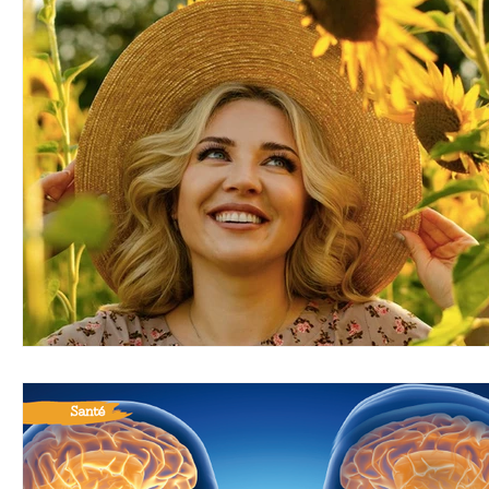
Bio
Coup de coeur
Eco-tourisme
Recette
Yoga
Immunité
Musique
Philosophie
Eveil et Présence
Micronutrition
Art de vivre