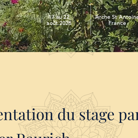
17 au 22
Arche St Antoin
août 2026
France
entation du stage pa