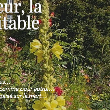
ur, la
itable
res…
i comme pour autrui…
apaisé sur la mort…