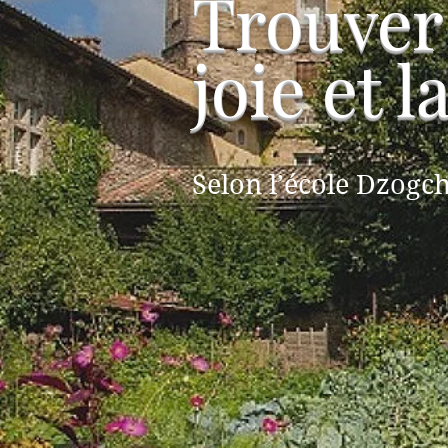
Trouver 
joie et 
Selon l’école Dzog