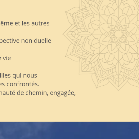
même et les autres
spective non duelle
 vie
lles qui nous
s confrontés.
nauté de chemin, engagée,