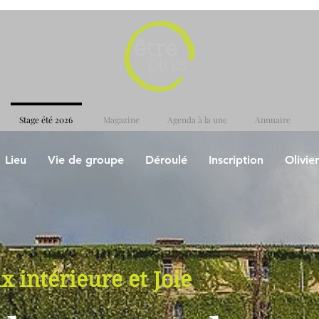
Stage été 2026
Magazine
Agenda à la une
Annuaire
Lieu
Vie de groupe
Déroulé
Inscription
Olivier
x intérieure et Joie