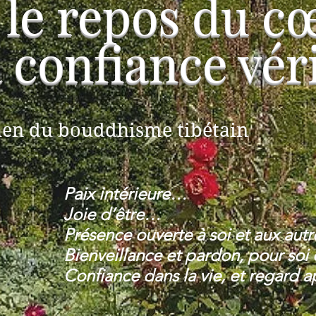
le repos du cœ
la confiance vér
chen du bouddhisme tibétain
Paix intérieure…
Joie d’être…
Présence ouverte à soi et aux aut
Bienveillance et pardon, pour so
Confiance dans la vie, et regard 