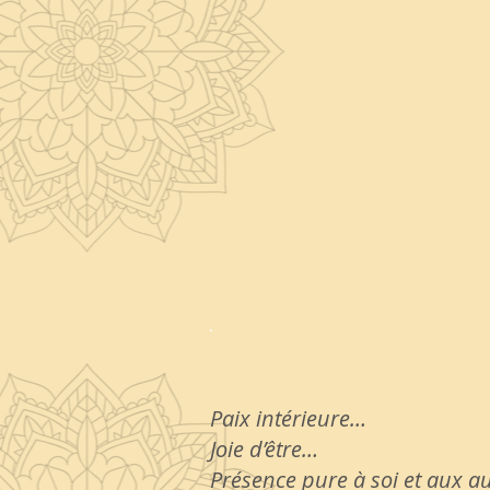
Paix intérieure…
Joie d’être…
Présence pure à soi et aux a