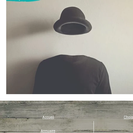
Bio
Coup de coeur
Eco-tourisme
Recette
Yoga
Immunité
Musique
Philosophie
Eveil et Présence
Micronutrition
Art de vivre
Accueil
Choisi
Annuaire