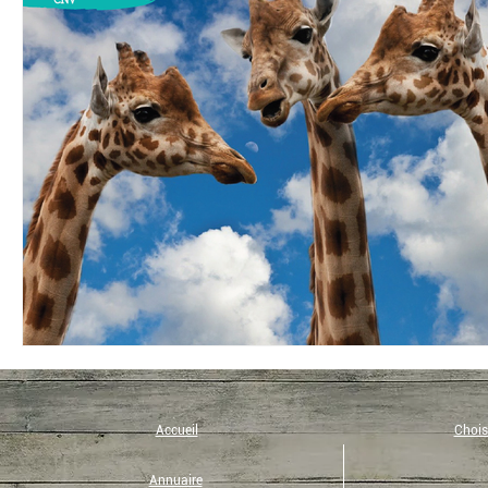
Bio
Coup de coeur
Eco-tourisme
Recette
Yoga
Immunité
Musique
Philosophie
Eveil et Présence
Micronutrition
Art de vivre
Accueil
Choisi
Annuaire