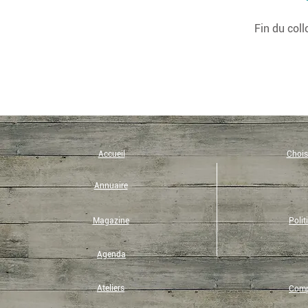
Fin du col
Accueil
Choisi
Annuaire
Magazine
Polit
Agenda
Ateliers
Compt