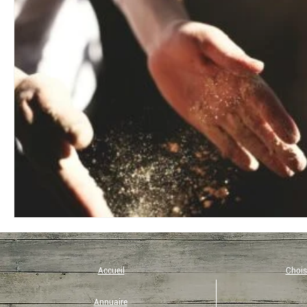
Bio
Coup de coeur
Eco-tourisme
Recette
Yoga
Immunité
Musique
Philosophie
Eveil et Présence
Micronutrition
Art de vivre
Accueil
Choisi
Annuaire