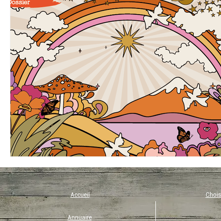
Bio
Coup de coeur
Eco-tourisme
Recette
Yoga
Immunité
Musique
Philosophie
Eveil et Présence
Micronutrition
Art de vivre
Accueil
Choisi
Annuaire