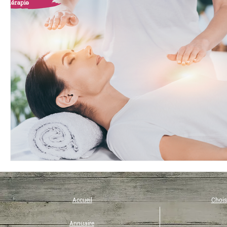
Bio
Coup de coeur
Eco-tourisme
Recette
Yoga
Immunité
Musique
Philosophie
Eveil et Présence
Micronutrition
Art de vivre
Accueil
Choisi
Annuaire