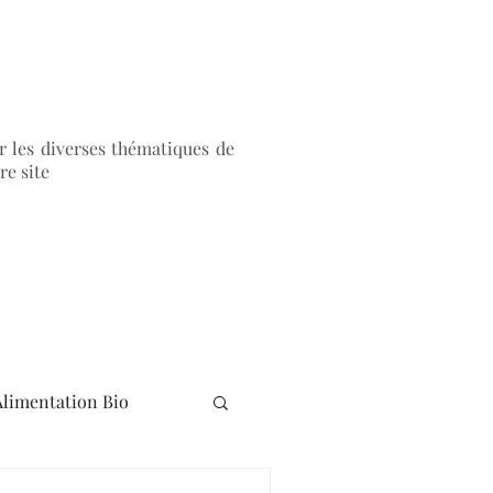
r les diverses thématiques de
re site
Alimentation Bio
rapie
Mieux-être