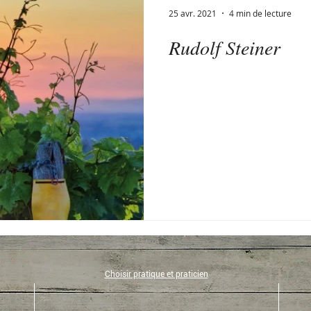
25 avr. 2021
4 min de lecture
Rudolf Steiner
o-tourisme
Recette
Poésie
Organisation
E
que
Philosophie
Publication-rédactionnel
Solid
rition
Art de vivre
Choisir pratique et praticien