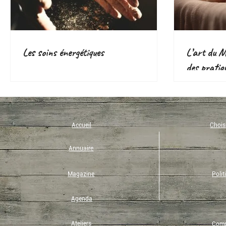
Les soins énergétiques
L’art du Ma
des pratiq
voie d’aven
Accueil
Choisi
Annuaire
Magazine
Polit
Agenda
Ateliers
Compt