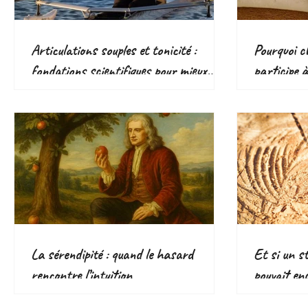
Articulations souples et tonicité :
Pourquoi ch
fondations scientifiques pour mieux
participe 
bouger
responsabl
écologique
La sérendipité : quand le hasard
Et si un s
rencontre l’intuition
pouvait en