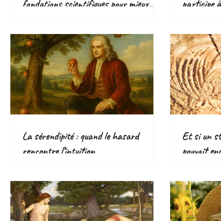
fondations scientifiques pour mieux
participe 
bouger
responsabl
écologique
La sérendipité : quand le hasard
Et si un s
rencontre l’intuition
pouvait en