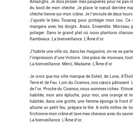
Amazighs. Je dois plisser mes paupières pour ne pas in
du bord de mon chèche. Je place le nœud derrière ma tê
chèche tienne sur mon crâne. Je l’enroule de deux tours au
J’ajuste le bleu Touareg pour protéger mon cou. Ce 
mangera avec les doigts. Assis. Ensemble. Morceau p
potager. Dans le grand plat où nous plantons chacune
flambeaux. La bienveillance. L’Âme d’or.
J’habite une ville où, dans les magasins, on ne se parle
l’impression d’une Victoire. Une pièce de monnaie, tout
La bienveillance. Merci, Madame. L’Âme d’or.
Je crois que ma ville manque de Soleil, de Lune, d’Étoi
Terre et de Feu. Loin du Cosmos, nos cœurs pâlissent.
de l’or. Proche du Cosmos, nous sommes riches. Etincelan
habitée, mon ami épluche, pour moi, une orange et me 
habitée, dans une grotte, une femme éponge le front d’u
allume un petit feu, prépare le thé. A mille milles de
frictionne mon crâne et lave mes cheveux avec du savon et 
La bienveillance. L’Âme d’or.