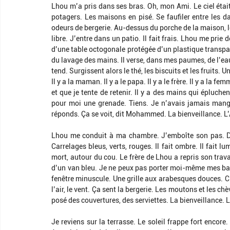
Lhou m’a pris dans ses bras. Oh, mon Ami. Le ciel était
potagers. Les maisons en pisé. Se faufiler entre les dar
odeurs de bergerie. Au-dessus du porche de la maison, 
libre. J’entre dans un patio. Il fait frais. Lhou me prie
d’une table octogonale protégée d’un plastique transpar
du lavage des mains. Il verse, dans mes paumes, de l’eau
tend. Surgissent alors le thé, les biscuits et les fruits. 
Il y a la maman. Il y a le papa. Il y a le frère. Il y a la f
et que je tente de retenir. Il y a des mains qui épluch
pour moi une grenade. Tiens. Je n’avais jamais mangé
réponds. Ça se voit, dit Mohammed. La bienveillance. L
Lhou me conduit à ma chambre. J’emboîte son pas. Dans
Carrelages bleus, verts, rouges. Il fait ombre. Il fait l
mort, autour du cou. Le frère de Lhou a repris son trava
d’un van bleu. Je ne peux pas porter moi-même mes bag
fenêtre minuscule. Une grille aux arabesques douces. C’e
l’air, le vent. Ça sent la bergerie. Les moutons et les c
posé des couvertures, des serviettes. La bienveillance. L
Je reviens sur la terrasse. Le soleil frappe fort encore