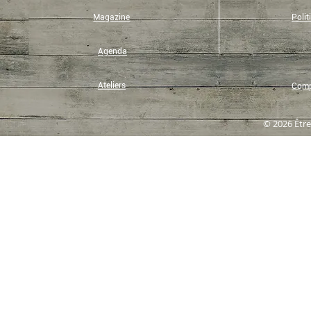
Magazine
Polit
Agenda
Ateliers
Compt
© 2026 Être