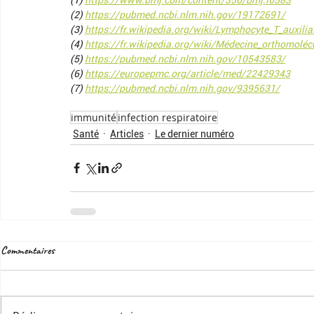
(2) 
https://pubmed.ncbi.nlm.nih.gov/19172691/
(3) 
https://fr.wikipedia.org/wiki/Lymphocyte_T_auxilia
(4) 
https://fr.wikipedia.org/wiki/Médecine_orthomoléc
(5) 
https://pubmed.ncbi.nlm.nih.gov/10543583/
(6) 
https://europepmc.org/article/med/22429343
(7) 
https://pubmed.ncbi.nlm.nih.gov/9395631/
immunité
infection respiratoire
Santé
Articles
Le dernier numéro
Commentaires