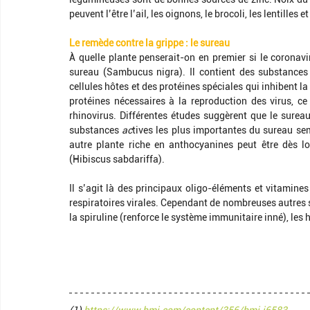
peuvent l’être l’ail, les oignons, le brocoli, les lentilles e
Le remède contre la grippe : le sureau 
À quelle plante penserait-on en premier si le corona
sureau (Sambucus nigra). Il contient des substances a
cellules hôtes et des protéines spéciales qui inhibent l
protéines nécessaires à la reproduction des virus, ce q
rhinovirus. Différentes études suggèrent que le sureau 
substances
 ac
tives les plus importantes du sureau se
autre plante riche en anthocyanines peut être dès lor
(Hibiscus sabdariffa). 
Il s’agit là des principaux oligo-éléments et vitamines
respiratoires virales. Cependant de nombreuses autres s
la spiruline (renforce le système immunitaire inné), les 
(1) 
https://www.bmj.com/content/356/bmj.i6583