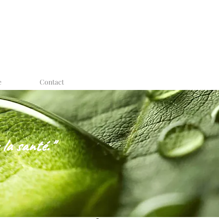
e
Contact
 la santé."