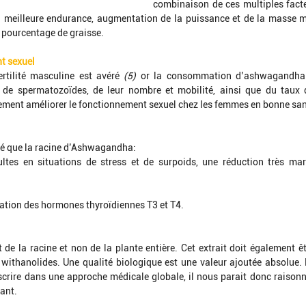
combinaison de ces multiples facte
 meilleure endurance, augmentation de la puissance et de la masse mu
 pourcentage de graisse.
t sexuel
ertilité masculine est avéré 
(5)
 or la consommation d’ashwagandha p
e spermatozoïdes, de leur nombre et mobilité, ainsi que du taux 
ment améliorer le fonctionnement sexuel chez les femmes en bonne san
ré que la racine d’Ashwagandha:
ultes en situations de stress et de surpoids, une réduction très mar
tion des hormones thyroïdiennes T3 et T4.
it de la racine et non de la plante entière. Cet extrait doit également ê
withanolides. Une qualité biologique est une valeur ajoutée absolue.
scrire dans une approche médicale globale, il nous parait donc raisonna
ant.