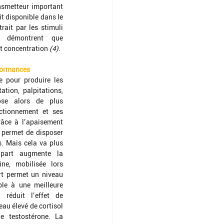
nsmetteur important 
t disponible dans le 
ait par les stimuli 
s démontrent que 
 concentration 
(4)
.
rformances
e pour produire les 
tion, palpitations, 
pose alors de plus 
ctionnement et ses 
âce à l’apaisement 
 permet de disposer 
. Mais cela va plus 
part augmente la 
ne, mobilisée lors 
rt permet un niveau 
le à une meilleure 
réduit l’effet de 
au élevé de cortisol 
 testostérone. La 