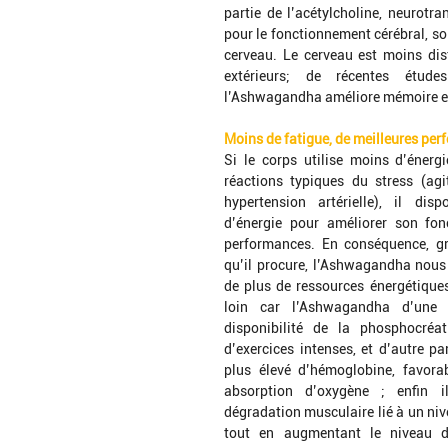
partie de l’acétylcholine, neurotra
pour le fonctionnement cérébral, soi
cerveau. Le cerveau est moins distr
extérieurs; de récentes étude
l’Ashwagandha améliore mémoire et
Moins de fatigue, de meilleures pe
Si le corps utilise moins d’énergi
réactions typiques du stress (agita
hypertension artérielle), il dis
d’énergie pour améliorer son fon
performances. En conséquence, gr
qu’il procure, l’Ashwagandha nous
de plus de ressources énergétiques
loin car l’Ashwagandha d’une 
disponibilité de la phosphocréati
d’exercices intenses, et d’autre pa
plus élevé d’hémoglobine, favorab
absorption d’oxygène ; enfin il 
dégradation musculaire lié à un nive
tout en augmentant le niveau de