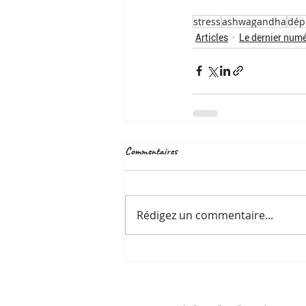
stress
ashwagandha
dép
Articles
Le dernier num
Commentaires
Rédigez un commentaire...