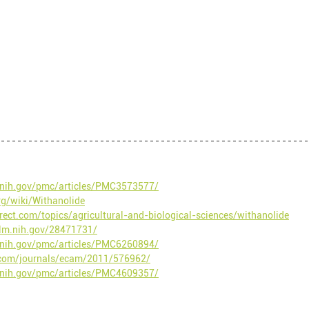
.nih.gov/pmc/articles/PMC3573577/
rg/wiki/Withanolide
rect.com/topics/agricultural-and-biological-sciences/withanolide
nlm.nih.gov/28471731/
.nih.gov/pmc/articles/PMC6260894/
.com/journals/ecam/2011/576962/
.nih.gov/pmc/articles/PMC4609357/