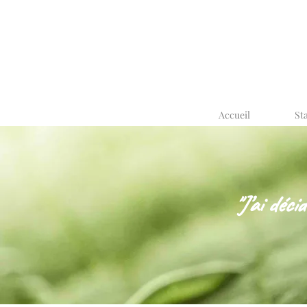
Accueil
St
"J’ai déci