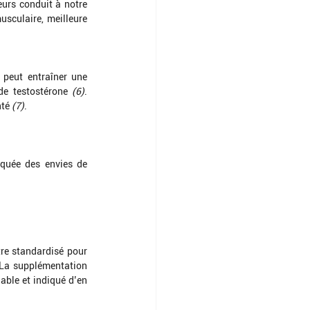
urs conduit à notre 
sculaire, meilleure 
eut entraîner une 
de testostérone 
(6)
. 
té 
(7)
.
quée des envies de 
tre standardisé pour 
 La supplémentation 
ble et indiqué d’en 