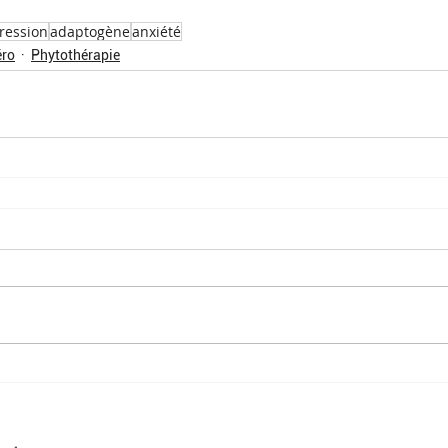
ression
adaptogène
anxiété
éro
Phytothérapie