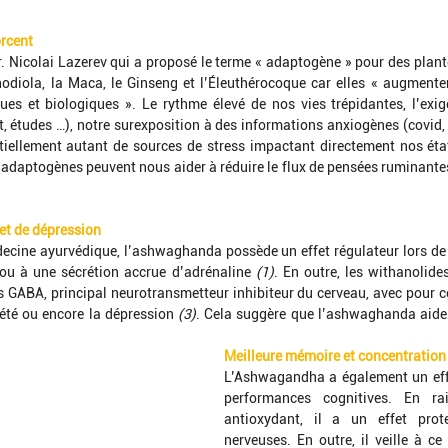
rcent
r. Nicolai Lazerev qui a proposé le terme « adaptogène » pour des plantes
diola, la Maca, le Ginseng et l’Éleuthérocoque car elles « augmenten
ues et biologiques ». Le rythme élevé de nos vies trépidantes, l’exig
t, études …), notre surexposition à des informations anxiogènes (covid,
ntiellement autant de sources de stress impactant directement nos éta
s adaptogènes peuvent nous aider à réduire le flux de pensées ruminante
 et de dépression
decine ayurvédique, l’ashwaghanda possède un effet régulateur lors de 
 ou à une sécrétion accrue d’adrénaline 
(1)
. En outre, les withanolide
s GABA, principal neurotransmetteur inhibiteur du cerveau, avec pour c
xiété ou encore la dépression 
(3)
. Cela suggère que l’ashwaghanda aide 
Meilleure mémoire et concentration
L’Ashwagandha a également un effe
performances cognitives. En ra
antioxydant, il a un effet prote
nerveuses. En outre, il veille à ce