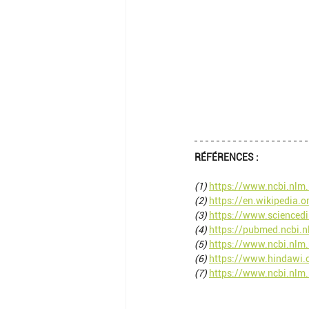
RÉFÉRENCES :
(1)
https://www.ncbi.nlm
(2)
https://en.wikipedia.o
(3)
https://www.sciencedi
(4)
https://pubmed.ncbi.
(5)
https://www.ncbi.nlm
(6)
https://www.hindawi
(7)
https://www.ncbi.nlm