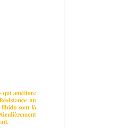
 qui améliore 
Résistance au 
ibido sont là 
ticulièrement 
ant.