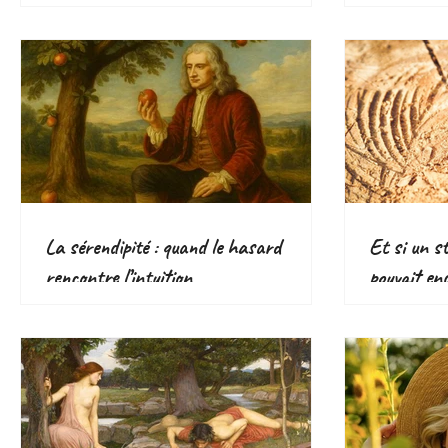
bouger
responsabl
écologique
La sérendipité : quand le hasard
Et si un s
rencontre l’intuition
pouvait en